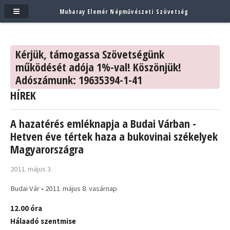
Muharay Elemér Népművészeti Szövetség
Kérjük, támogassa Szövetségünk
működését adója 1%-val! Köszönjük!
Adószámunk: 19635394-1-41
HÍREK
A hazatérés emléknapja a Budai Várban -
Hetven éve tértek haza a bukovinai székelyek
Magyarországra
2011. május 3.
Budai Vár • 2011. május 8. vasárnap
12.00 óra
Hálaadó szentmise