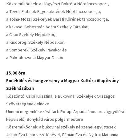
Közreműködnek: a Hőgyészi Bokréta Néptánccsoport,
a Teveli Fiatalok Egyesületének Néptánccsoportja,
a Tolna-Mözsi Székelyek Baráti Körének tánccsoportja,
a kakasdi Sebestyén Ádám Székely Társulat,
a Cikói Székely Népdalkör,
a Kisdorogi Székely Népdalkör,
a Sombereki Székely Pávakör és
a Palotabozsoki Magyar Dalkör
15.00 óra
Emlékülés és hangverseny a Magyar Kultúra Alapítvány
Székházában
Köszöntő: Csibi Krisztina, a Bukovinai Székelyek Országos
Szövetségének elnöke
Ünnepi megemlékezést tart: Potápi Árpád János országgyűlési
képviselő, Bonyhád város polgármestere
Közreműködnek: a bukovinai székely népzenei együttesek
Jakab Éva tanár vezetésével, Fábián Éva és Nyitrai Marianna