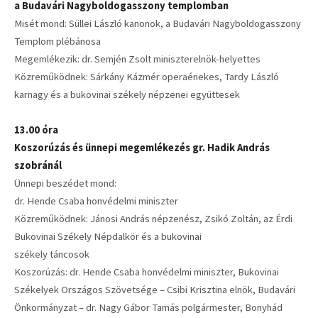
a Budavári Nagyboldogasszony templomban
Misét mond: Süllei László kanonok, a Budavári Nagyboldogasszony
Templom plébánosa
Megemlékezik: dr. Semjén Zsolt miniszterelnök-helyettes
Közreműködnek: Sárkány Kázmér operaénekes, Tardy László
karnagy és a bukovinai székely népzenei együttesek
13.00 óra
Koszorúzás és ünnepi megemlékezés
gr. Hadik András
szobránál
Ünnepi beszédet mond:
dr. Hende Csaba honvédelmi miniszter
Közreműködnek: Jánosi András népzenész, Zsikó Zoltán, az Érdi
Bukovinai Székely Népdalkör és a bukovinai
székely táncosok
Koszorúzás: dr. Hende Csaba honvédelmi miniszter, Bukovinai
Székelyek Országos Szövetsége – Csibi Krisztina elnök, Budavári
Önkormányzat – dr. Nagy Gábor Tamás polgármester, Bonyhád