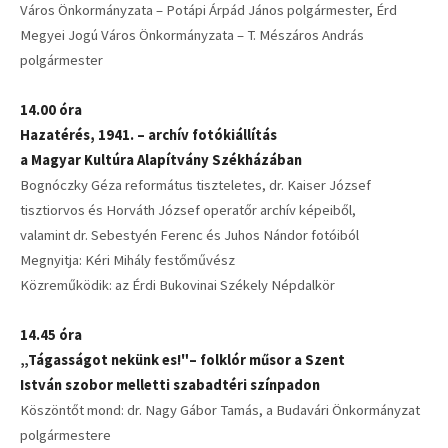
Város Önkormányzata – Potápi Árpád János polgármester, Érd
Megyei Jogú Város Önkormányzata – T. Mészáros András
polgármester
14.00 óra
Hazatérés, 1941. – archív fotókiállítás
a Magyar Kultúra Alapítvány Székházában
Bognóczky Géza református tiszteletes, dr. Kaiser József
tisztiorvos és Horváth József operatőr archív képeiből,
valamint dr. Sebestyén Ferenc és Juhos Nándor fotóiból
Megnyitja: Kéri Mihály festőművész
Közreműködik: az Érdi Bukovinai Székely Népdalkör
14.45 óra
„Tágasságot nekünk es!"– folklór műsor a Szent
István szobor melletti szabadtéri színpadon
Köszöntőt mond: dr. Nagy Gábor Tamás, a Budavári Önkormányzat
polgármestere