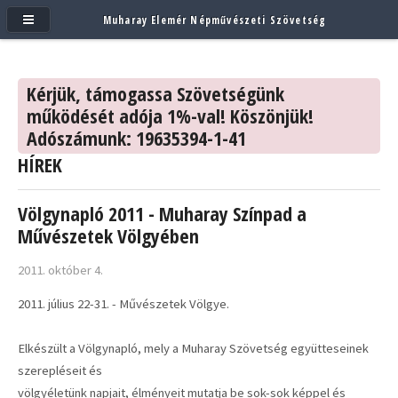
Muharay Elemér Népművészeti Szövetség
Kérjük, támogassa Szövetségünk
működését adója 1%-val! Köszönjük!
Adószámunk: 19635394-1-41
HÍREK
Völgynapló 2011 - Muharay Színpad a
Művészetek Völgyében
2011. október 4.
2011. július 22-31. - Művészetek Völgye.
Elkészült a Völgynapló, mely a Muharay Szövetség együtteseinek
szerepléseit és
völgyéletünk napjait, élményeit mutatja be sok-sok képpel és