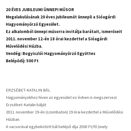
20 ÉVES JUBILEUMI ÜNNEPI MŰSOR
Megalakulásának 20 éves jubileumát ünnepli a Sióagárdi
Hagyományőrző Egyesület.
Ez alkalomból ünnepi műsorra invitálja barátait, ismerőseit
2011. november 12-én 18 órai kezdettel a Sióagárdi
Művelődési Házba.
Vendég: Bogyiszlói Hagyományőrző Együttes
Belépődíj: 500 Ft
ERZSÉBET-KATALIN BÁL
Hagyományokhoz híven az egyesület ez évben is megszervezi
Erzsébet-Katalin bálját
2011. november 19-én (szombaton) 19 órai kezdettel a Művelődési
Házban.
A vacsorával egybekötött bál belépő díja 2500 Ft/fő (mely