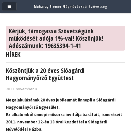
Muharay Elemér Népművészeti Szövetség
Kérjük, támogassa Szövetségünk
működését adója 1%-val! Köszönjük!
Adószámunk: 19635394-1-41
HÍREK
Köszöntjük a 20 éves Sióagárdi
Hagyományőrző Együttest
2011. november 8.
Megalakulásának 20 éves jubileumát ünnepli a Sióagárdi
Hagyományőrző Egyesület.
Ez alkalomból ünnepi műsorra invitálja barátait, ismerőseit
2011. november 12-én 18 órai kezdettel a Sióagárdi
Művelődési Házba.