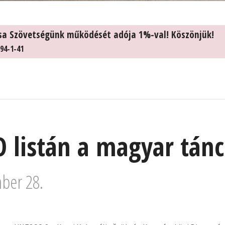
sa Szövetségünk működését adója 1%-val! Köszönjük!
94-1-41
 listán a magyar tán
ber 28.