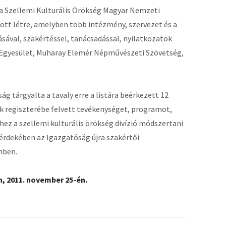
a Szellemi Kulturális Örökség Magyar Nemzeti
ott létre, amelyben több intézmény, szervezet és a
ával, szakértéssel, tanácsadással, nyilatkozatok
 Egyesület, Muharay Elemér Népművészeti Szövetség,
g tárgyalta a tavaly erre a listára beérkezett 12
ok regiszterébe felvett tevékenységet, programot,
z a szellemi kulturális örökség divízió módszertani
 érdekében az Igazgatóság újra szakértői
nben.
n, 2011. november 25-én.