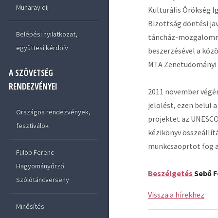
Muharay díj
Kulturális Örökség 
Bizottság döntési ja
Belépési nyilatkozat,
táncház-mozgalommal
együttesi kérdőív
beszerzésével a köz
MTA Zenetudományi I
A SZÖVETSÉG
RENDEZVÉNYEI
2011 november végén 
jelölést, ezen belül
Országos rendezvények,
projektet az UNESCO 
fesztiválok
kézikönyv összeállít
munkcsaoprtot fog al
Fülöp Ferenc
Hagyományőrző
Beszélgetés
Sebő F
Szólótáncverseny
Vissza a hírekhez
Minősítés