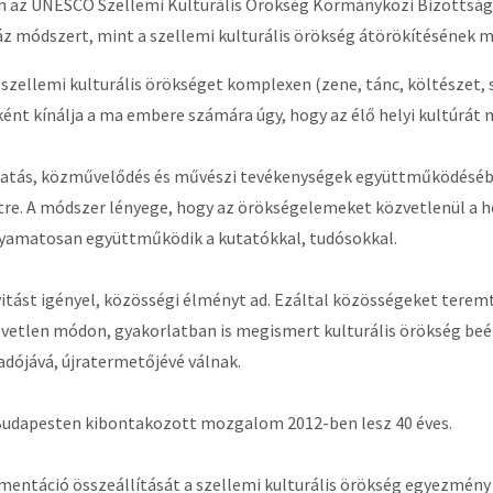
n az UNESCO Szellemi Kulturális Örökség Kormányközi Bizottság
áz módszert, mint a szellemi kulturális örökség átörökítésének 
szellemi kulturális örökséget komplexen (zene, tánc, költészet, 
nt kínálja a ma embere számára úgy, hogy az élő helyi kultúrát m
tatás, közművelődés és művészi tevékenységek együttműködéséből
étre. A módszer lényege, hogy az örökségelemeket közvetlenül a he
lyamatosan együttműködik a kutatókkal, tudósokkal.
vitást igényel, közösségi élményt ad. Ezáltal közösségeket teremt
zvetlen módon, gyakorlatban is megismert kulturális örökség beé
dójává, újratermetőjévé válnak.
Budapesten kibontakozott mozgalom 2012-ben lesz 40 éves.
umentáció összeállítását a szellemi kulturális örökség egyezmény