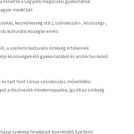
a felvette a Legjobb megőrzési gyakorlatok
magyar modelljét.
szokás, kézművesség stb.), szórakozási-, közösségi-,
ás kulturális közegbe emeli.
, a szellemi kulturális örökség értékeinek
lyi közösségek élő gyakorlatából és archív forrásból
 és tart fönt társas szórakozási, művelődési
pül a résztvevők mindennapjaiba, így ők az örökség
 hazai szakmai feladatait koordináló Szellemi