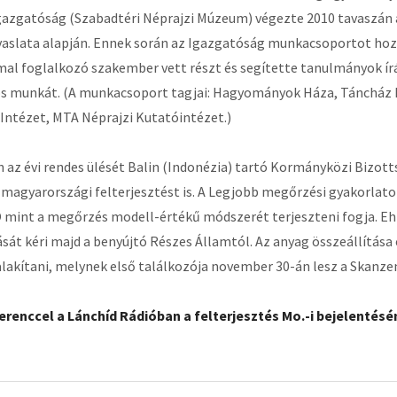
Igazgatóság (Szabadtéri Néprajzi Múzeum) végezte 2010 tavaszán 
vaslata alapján. Ennek során az Igazgatóság munkacsoportot hoz
 foglalkozó szakember vett részt és segítette tanulmányok írás
ös munkát. (A munkacsoport tagjai: Hagyományok Háza, Táncház
ntézet, MTA Néprajzi Kutatóintézet.)
az évi rendes ülését Balin (Indonézia) tartó Kormányközi Bizottsá
 a magyarországi felterjesztést is. A Legjobb megőrzési gyakorlat
mint a megőrzés modell-értékű módszerét terjeszteni fogja. Ehhe
ását kéri majd a benyújtó Részes Államtól. Az anyag összeállítása
akítani, melynek első találkozója november 30-án lesz a Skanze
erenccel a Lánchíd Rádióban a felterjesztés Mo.-i bejelentésé