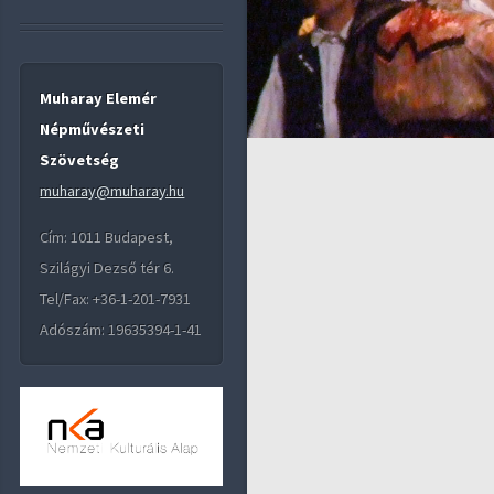
Muharay Elemér
Népművészeti
Szövetség
muharay@muharay.hu
Cím: 1011 Budapest,
Szilágyi Dezső tér 6.
Tel/Fax: +36-1-201-7931
Adószám: 19635394-1-41