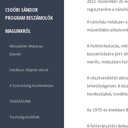
2011. november 25-é
regiszterére a tánch
CSOÓRI SÁNDOR
PROGRAM BESZÁMOLÓK
A táncház módszer a 
művelődési alkalomké
MAGUNKRÓL
A folklórkutatás, ok
Névadónk: Muharay
közvetítésére jött l
Elemér
meríti, miközben fo
Hatályos Alapitó okirat
A résztvevőktől akti
lehetőségeivel. A kö
A Szövetség közleménye
hordozójává, továbba
TAGSÁGUNK
Az 1970-es években 
Tisztségviselőink
A felterjesztési dok