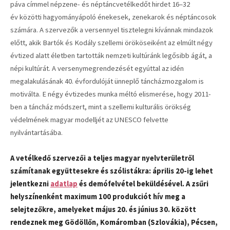
páva címmel népzene- és néptáncvetélkedőt hirdet 16–32
év közötti hagyományápoló énekesek, zenekarok és néptáncosok
számára. A szervezők a versennyel tisztelegni kívánnak mindazok
előtt, akik Bartók és Kodály szellemi örököseiként az elmúlt négy
évtized alatt életben tartották nemzeti kultúránk legősibb ágát, a
népi kultúrát. A versenymegrendezését egyúttal az idén
megalakulásának 40. évfordulóját ünneplő táncházmozgalom is
motiválta. E négy évtizedes munka méltó elismerése, hogy 2011-
ben a táncház módszert, mint a szellemi kulturális örökség
védelmének magyar modelljét az UNESCO felvette
nyilvántartásába.
A vetélkedő szervezői a teljes magyar nyelvterületről
számítanak együttesekre és szólistákra: április 20-ig lehet
jelentkezni
adatlap
és demófelvétel beküldésével. A zsűri
helyszínenként maximum 100 produkciót hív meg a
selejtezőkre, amelyeket május 20. és június 30. között
rendeznek meg Gödöllőn, Komáromban (Szlovákia), Pécsen,