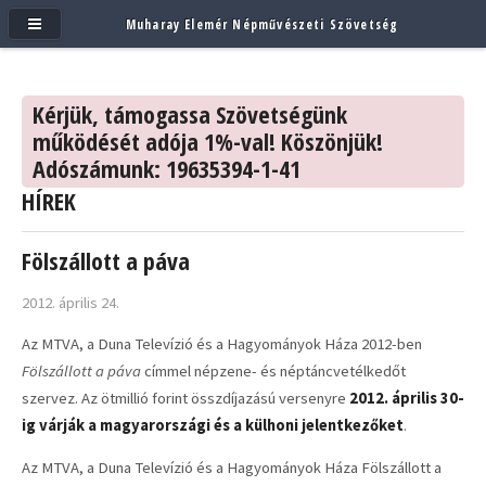
Muharay Elemér Népművészeti Szövetség
Kérjük, támogassa Szövetségünk
működését adója 1%-val! Köszönjük!
Adószámunk: 19635394-1-41
HÍREK
Fölszállott a páva
2012. április 24.
Az MTVA, a Duna Televízió és a Hagyományok Háza 2012-ben
Fölszállott a páva
címmel népzene- és néptáncvetélkedőt
szervez. Az ötmillió forint összdíjazású versenyre
2012. április 30-
ig várják a magyarországi és a külhoni jelentkezőket
.
Az MTVA, a Duna Televízió és a Hagyományok Háza Fölszállott a