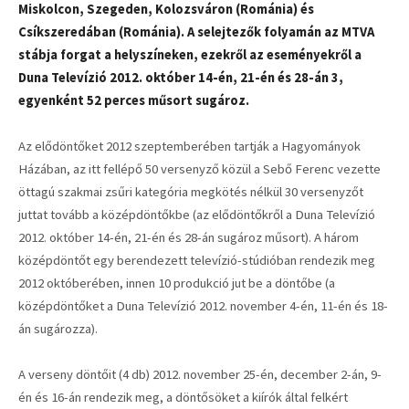
Miskolcon, Szegeden, Kolozsváron (Románia) és
Csíkszeredában (Románia). A selejtezők folyamán az MTVA
stábja forgat a helyszíneken, ezekről az eseményekről a
Duna Televízió 2012. október 14-én, 21-én és 28-án 3,
egyenként 52 perces műsort sugároz.
Az elődöntőket 2012 szeptemberében tartják a Hagyományok
Házában, az itt fellépő 50 versenyző közül a Sebő Ferenc vezette
öttagú szakmai zsűri kategória megkötés nélkül 30 versenyzőt
juttat tovább a középdöntőkbe (az elődöntőkről a Duna Televízió
2012. október 14-én, 21-én és 28-án sugároz műsort). A három
középdöntőt egy berendezett televízió-stúdióban rendezik meg
2012 októberében, innen 10 produkció jut be a döntőbe (a
középdöntőket a Duna Televízió 2012. november 4-én, 11-én és 18-
án sugározza).
A verseny döntőit (4 db) 2012. november 25-én, december 2-án, 9-
én és 16-án rendezik meg, a döntősöket a kiírók által felkért