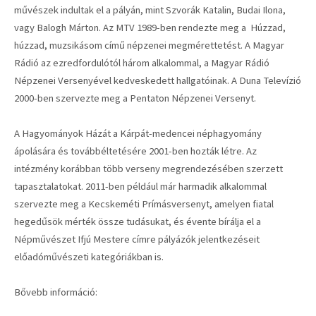
művészek indultak el a pályán, mint Szvorák Katalin, Budai Ilona,
vagy Balogh Márton. Az MTV 1989-ben rendezte meg a Húzzad,
húzzad, muzsikásom című népzenei megmérettetést. A Magyar
Rádió az ezredfordulótól három alkalommal, a Magyar Rádió
Népzenei Versenyével kedveskedett hallgatóinak. A Duna Televízió
2000-ben szervezte meg a Pentaton Népzenei Versenyt.
A Hagyományok Házát a Kárpát-medencei néphagyomány
ápolására és továbbéltetésére 2001-ben hozták létre. Az
intézmény korábban több verseny megrendezésében szerzett
tapasztalatokat. 2011-ben például már harmadik alkalommal
szervezte meg a Kecskeméti Prímásversenyt, amelyen fiatal
hegedűsök mérték össze tudásukat, és évente bírálja el a
Népművészet Ifjú Mestere címre pályázók jelentkezéseit
előadóművészeti kategóriákban is.
Bővebb információ: