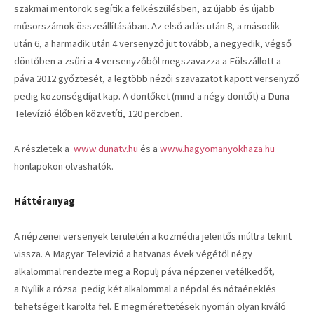
szakmai mentorok segítik a felkészülésben, az újabb és újabb
műsorszámok összeállításában. Az első adás után 8, a második
után 6, a harmadik után 4 versenyző jut tovább, a negyedik, végső
döntőben a zsűri a 4 versenyzőből megszavazza a Fölszállott a
páva 2012 győztesét, a legtöbb nézői szavazatot kapott versenyző
pedig közönségdíjat kap. A döntőket (mind a négy döntőt) a Duna
Televízió élőben közvetíti, 120 percben.
A részletek a
www.dunatv.hu
és a
www.hagyomanyokhaza.hu
honlapokon olvashatók.
Háttéranyag
A népzenei versenyek területén a közmédia jelentős múltra tekint
vissza. A Magyar Televízió a hatvanas évek végétől négy
alkalommal rendezte meg a Röpülj páva népzenei vetélkedőt,
a Nyílik a rózsa pedig két alkalommal a népdal és nótaéneklés
tehetségeit karolta fel. E megmérettetések nyomán olyan kiváló