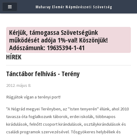
Muharay Elemér Népművészeti Szövetség
Kérjük, támogassa Szövetségünk
működését adója 1%-val! Köszönjük!
Adószámunk: 19635394-1-41
HÍREK
Tánctábor felhívás - Terény
2012. május 8.
Rúgjátok vígan a terényi port!
"A Nógrád megyei Terényben, az "Isten tenyerén" élünk, ahol 2010
tavasza óta foglalkozunk táborok, erdei iskolák, többnapos
kirádulások, felnőtt csoport kirándulások, osztálykirándulások és
családi programok szervezésével. Tősgyökeres helybéliek és