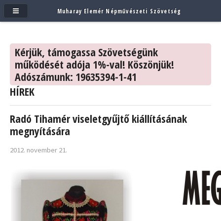
Muharay Elemér Népművészeti Szövetség
Kérjük, támogassa Szövetségünk
működését adója 1%-val! Köszönjük!
Adószámunk: 19635394-1-41
HÍREK
Radó Tihamér viseletgyűjtő kiállításának
megnyítására
2012. november 21.