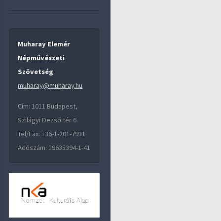
Muharay Elemér
Népművészeti
Szövetség
muharay@muharay.hu
Cím: 1011 Budapest,
Szilágyi Dezső tér 6.
Tel/Fax: +36-1-201-7931
Adószám: 19635394-1-41