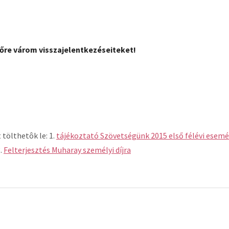
őre várom visszajelentkezéseiteket!
tölthetôk le: 1.
tájékoztató Szövetségünk 2015 első félévi esemé
3.
Felterjesztés Muharay személyi díjra