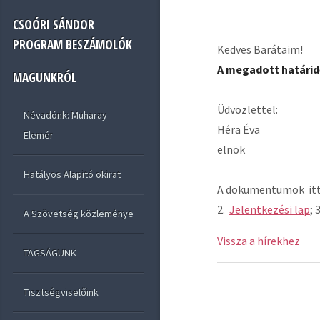
CSOÓRI SÁNDOR
PROGRAM BESZÁMOLÓK
Kedves Barátaim!
A megadott határid
MAGUNKRÓL
Üdvözlettel:
Névadónk: Muharay
Héra Éva
Elemér
elnök
Hatályos Alapitó okirat
A dokumentumok itt 
2.
Jelentkezési lap
; 
A Szövetség közleménye
Vissza a hírekhez
TAGSÁGUNK
Tisztségviselőink