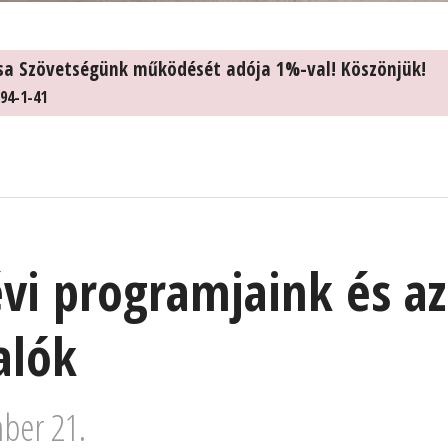
sa Szövetségünk működését adója 1%-val! Köszönjük!
94-1-41
évi programjaink és az
alók
ber 21.