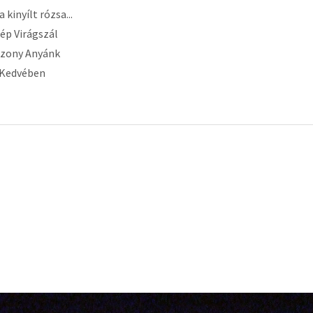
 kinyílt rózsa...
ép Virágszál
szony Anyánk
 Kedvében