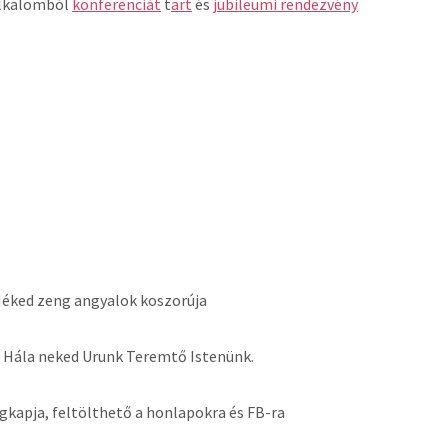
alkalomból
konferenciát
t
art
és
jubileumi rendezvény
 Néked zeng angyalok koszorúja
: Hála neked Urunk Teremtő Istenünk.
gkapja, feltölthető a honlapokra és FB-ra