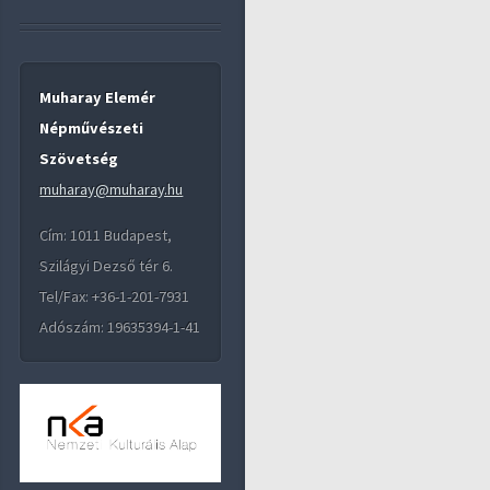
Muharay Elemér
Népművészeti
Szövetség
muharay@muharay.hu
Cím: 1011 Budapest,
Szilágyi Dezső tér 6.
Tel/Fax: +36-1-201-7931
Adószám: 19635394-1-41