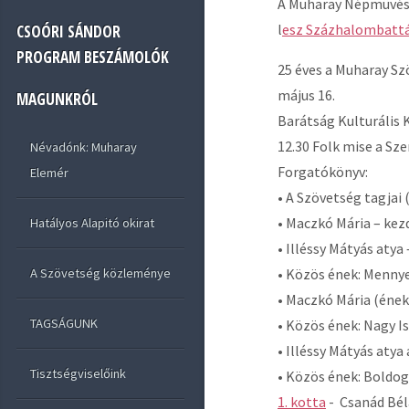
A Muharay Népmüvész
l
esz Százhalombattán
CSOÓRI SÁNDOR
PROGRAM BESZÁMOLÓK
25 éves a Muharay S
május 16.
MAGUNKRÓL
Barátság Kulturális
12.30 Folk mise a Sz
Névadónk: Muharay
Forgatókönyv:
Elemér
• A Szövetség tagjai
• Maczkó Mária – ke
Hatályos Alapitó okirat
• Illéssy Mátyás aty
• Közös ének: Mennye
A Szövetség közleménye
• Maczkó Mária (ének
TAGSÁGUNK
• Közös ének: Nagy 
• Illéssy Mátyás atya
Tisztségviselőink
• Közös ének: Boldog
1. kotta
- Csanád Bél