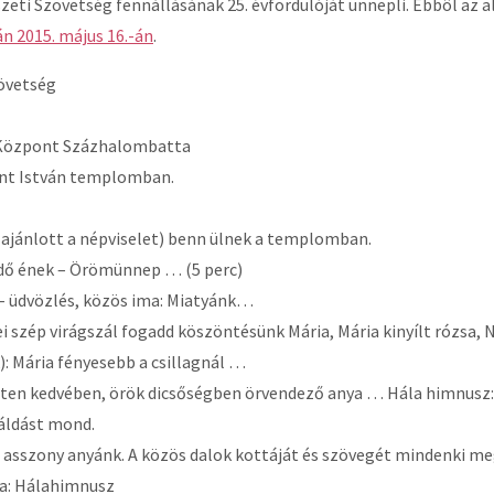
eti Szövetség fennállásának 25. évfordulóját ünnepli. Ebbôl az 
 2015. május 16.-án
.
zövetség
 Központ Százhalombatta
ent István templomban.
 (ajánlott a népviselet) benn ülnek a templomban.
zdő ének – Örömünnep … (5 perc)
a – üdvözlés, közös ima: Miatyánk…
i szép virágszál fogadd köszöntésünk Mária, Mária kinyílt rózsa,
): Mária fényesebb a csillagnál …
Isten kedvében, örök dicsőségben örvendező anya … Hála himnusz
 áldást mond.
 asszony anyánk. A közös dalok kottáját és szövegét mindenki me
a: Hálahimnusz