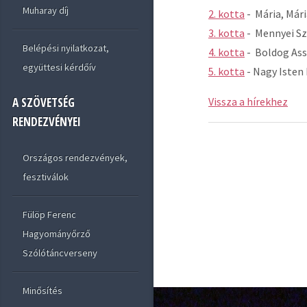
Muharay díj
2. kotta
- Mária, Mária
3. kotta
- Mennyei Sz
Belépési nyilatkozat,
4. kotta
- Boldog As
együttesi kérdőív
5. kotta
- Nagy Isten
Vissza a hírekhez
A SZÖVETSÉG
RENDEZVÉNYEI
Országos rendezvények,
fesztiválok
Fülöp Ferenc
Hagyományőrző
Szólótáncverseny
Minősítés