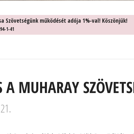
sa Szövetségünk működését adója 1%-val! Köszönjük!
94-1-41
S A MUHARAY SZÖVETS
 21.