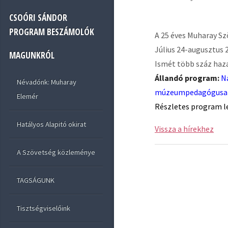
CSOÓRI SÁNDOR
PROGRAM BESZÁMOLÓK
A 25 éves Muharay S
Július 24-augusztus 2
MAGUNKRÓL
Ismét több száz haza
Állandó program:
Na
Névadónk: Muharay
múzeumpedagógusa
Elemér
Részletes program l
Hatályos Alapitó okirat
Vissza a hírekhez
A Szövetség közleménye
TAGSÁGUNK
Tisztségviselőink