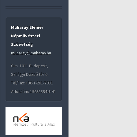
Muharay Elemér
Népművészeti
Szövetség
muharay@muharay.hu
Cím: 1011 Budapest,
Szilágyi Dezső tér 6.
Tel/Fax: +36-1-201-7931
Adószám: 19635394-1-41