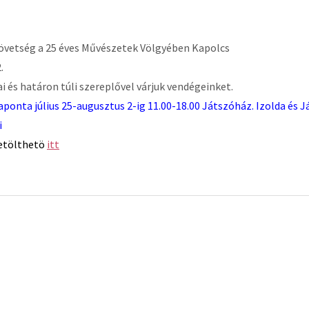
zövetség a 25 éves Művészetek Völgyében Kapolcs
.
i és határon túli szereplővel várjuk vendégeinket.
ponta július 25-augusztus 2-ig 11.00-18.00 Játszóház. Izolda és 
i
etölthetö
itt