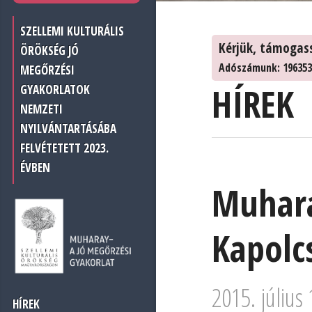
SZELLEMI KULTURÁLIS
Kérjük, támogas
ÖRÖKSÉG JÓ
Adószámunk: 196353
MEGŐRZÉSI
HÍREK
GYAKORLATOK
NEMZETI
NYILVÁNTARTÁSÁBA
FELVÉTETETT 2023.
ÉVBEN
Muhara
Kapolcs
2015. július 
HÍREK