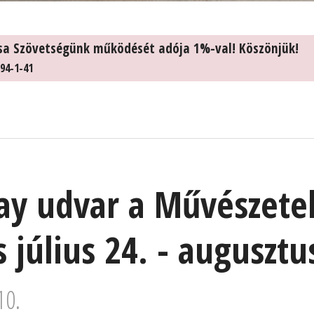
sa Szövetségünk működését adója 1%-val! Köszönjük!
94-1-41
y udvar a Művészete
 július 24. - augusztu
10.