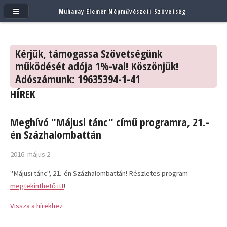
Muharay Elemér Népművészeti Szövetség
Kérjük, támogassa Szövetségünk
működését adója 1%-val! Köszönjük!
Adószámunk: 19635394-1-41
HÍREK
Meghívó "Májusi tánc" című programra, 21.-
én Százhalombattán
2016. május 2.
"Májusi tánc", 21.-én Százhalombattán! Részletes program
megtekinthető itt
!
Vissza a hírekhez