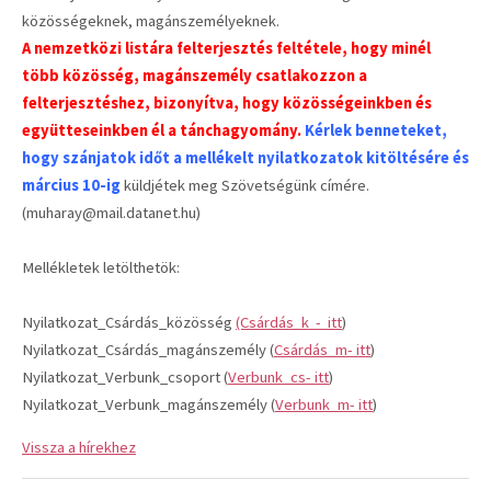
közösségeknek, magánszemélyeknek.
A nemzetközi listára felterjesztés feltétele, hogy minél
több közösség, magánszemély csatlakozzon a
felterjesztéshez, bizonyítva, hogy közösségeinkben és
együtteseinkben él a tánchagyomány.
Kérlek benneteket,
hogy szánjatok időt a mellékelt nyilatkozatok kitöltésére és
március 10-ig
küldjétek meg Szövetségünk címére.
(muharay@mail.datanet.hu)
Mellékletek letölthetök:
Nyilatkozat_Csárdás_közösség
(Csárdás_k - itt
)
Nyilatkozat_Csárdás_magánszemély (
Csárdás_m- itt
)
Nyilatkozat_Verbunk_csoport (
Verbunk_cs- itt
)
Nyilatkozat_Verbunk_magánszemély (
Verbunk_m- itt
)
Vissza a hírekhez