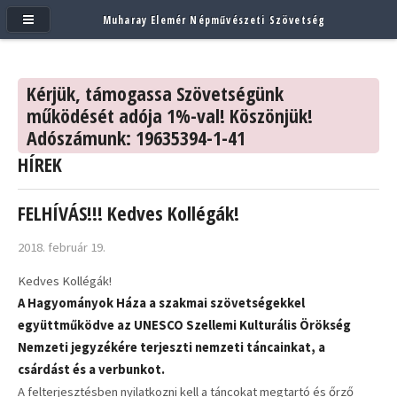
Muharay Elemér Népművészeti Szövetség
Kérjük, támogassa Szövetségünk
működését adója 1%-val! Köszönjük!
Adószámunk: 19635394-1-41
HÍREK
FELHÍVÁS!!! Kedves Kollégák!
2018. február 19.
Kedves Kollégák!
A Hagyományok Háza a szakmai szövetségekkel
együttműködve az UNESCO Szellemi Kulturális Örökség
Nemzeti jegyzékére terjeszti nemzeti táncainkat, a
csárdást és a verbunkot.
A felterjesztésben nyilatkozni kell a táncokat megtartó és őrző