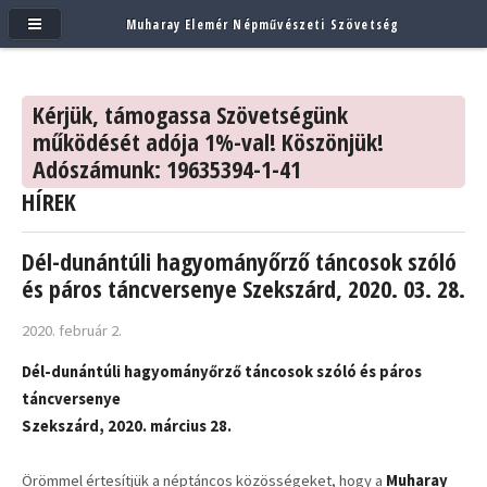
Muharay Elemér Népművészeti Szövetség
Kérjük, támogassa Szövetségünk
működését adója 1%-val! Köszönjük!
Adószámunk: 19635394-1-41
HÍREK
Dél-dunántúli hagyományőrző táncosok szóló
és páros táncversenye Szekszárd, 2020. 03. 28.
2020. február 2.
Dél-dunántúli hagyományőrző táncosok szóló és páros
táncversenye
Szekszárd, 2020. március 28.
Örömmel értesítjük a néptáncos közösségeket, hogy a
Muharay