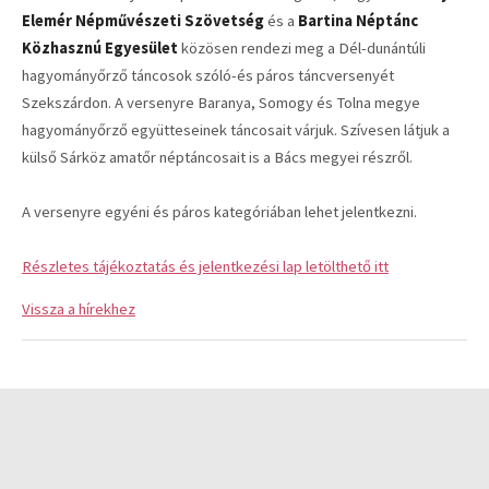
Elemér Népművészeti Szövetség
és a
Bartina Néptánc
Közhasznú Egyesület
közösen rendezi meg a Dél-dunántúli
hagyományőrző táncosok szóló-és páros táncversenyét
Szekszárdon. A versenyre Baranya, Somogy és Tolna megye
hagyományőrző együtteseinek táncosait várjuk. Szívesen látjuk a
külső Sárköz amatőr néptáncosait is a Bács megyei részről.
A versenyre egyéni és páros kategóriában lehet jelentkezni.
Részletes tájékoztatás és jelentkezési lap letölthető itt
Vissza a hírekhez