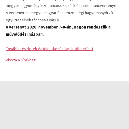
megyei hagyományőrző táncosok szóló-és páros táncversenyét.
A versenyre a megye magyar és nemzetiségi hagyományőrző
együtteseinek táncosait várjuk.
A versenyt 2020. november 7-8-án, Bagon rendezzük a
művelődési házban.
További részletek és jelentkezési lap letölthető itt
Vissza a hírekhez