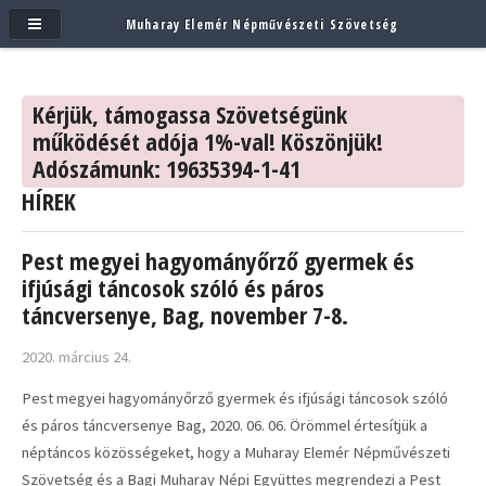
Muharay Elemér Népművészeti Szövetség
Kérjük, támogassa Szövetségünk
működését adója 1%-val! Köszönjük!
Adószámunk: 19635394-1-41
HÍREK
Pest megyei hagyományőrző gyermek és
ifjúsági táncosok szóló és páros
táncversenye, Bag, november 7-8.
2020. március 24.
Pest megyei hagyományőrző gyermek és ifjúsági táncosok szóló
és páros táncversenye Bag, 2020. 06. 06. Örömmel értesítjük a
néptáncos közösségeket, hogy a Muharay Elemér Népművészeti
Szövetség és a Bagi Muharay Népi Együttes megrendezi a Pest