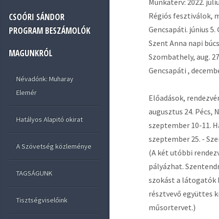
Munkaterv: 2022. júliu
Régiós fesztiválok, m
CSOÓRI SÁNDOR
Gencsapáti. június 5.
PROGRAM BESZÁMOLÓK
Szent Anna napi búcsú
MAGUNKRÓL
Szombathely, aug. 27. 
Gencsapáti , decemb
Névadónk: Muharay
Elemér
Előadások, rendezvén
augusztus 24. Pécs, 
Hatályos Alapitó okirat
szeptember 10-11. 
szeptember 25. - Sze
A Szövetség közleménye
(A két utóbbi rendez
pályázhat. Szentendr
TAGSÁGUNK
szokást a látogatók 
résztvevő együttes k
Tisztségviselőink
műsortervet.)