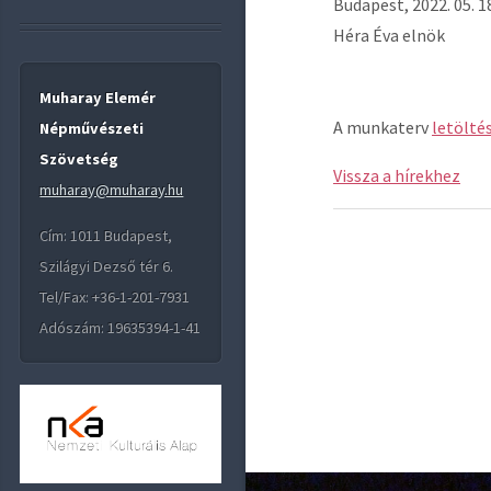
Budapest, 2022. 05. 1
Héra Éva elnök
Muharay Elemér
A munkaterv
letöltés
Népművészeti
Szövetség
Vissza a hírekhez
muharay@muharay.hu
Cím: 1011 Budapest,
Szilágyi Dezső tér 6.
Tel/Fax: +36-1-201-7931
Adószám: 19635394-1-41