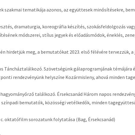
k szakmai tematikája azonos, az együttesek minősítésekre, bemut
ztés, dramaturgia, koreográfia készítés, szokásfeldolgozás vagy t
sítésének módszerei, stílus jegyek és előadásmódok, éneklés, zene
zén hirdetjük meg, a bemutatókat 2023. első félévére tervezzük, 
gos Táncháztalálkozó. Szövetségünk gálaprogramjának témájára és 
özponti rendezvényünk helyszíne Kozármisleny, ahová minden tag
s hagyományőrző találkozó. Érsekcsanád Három napos rendezvény
 színpadi bemutatók, közösségi vetélkedők, minden tagegyüttesü
” c. oktatófilm sorozatunk folytatása (Bag, Érsekcsanád)