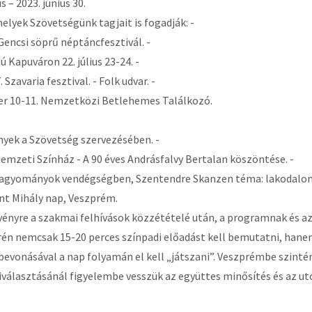
s – 2023. június 30.
elyek Szövetségünk tagjait is fogadják: -
 Gencsi söprű néptáncfesztivál. -
 Kapuváron 22. július 23-24. -
Szavaria fesztival. - Folk udvar. -
er 10-11. Nemzetközi Betlehemes Találkozó.
yek a Szövetség szervezésében. -
Nemzeti Színház - A 90 éves Andrásfalvy Bertalan köszöntése. -
Hagyományok vendégségben, Szentendre Skanzen téma: lakodalo
nt Mihály nap, Veszprém.
vényre a szakmai felhívások közzétételé után, a programnak és a
én nemcsak 15-20 perces színpadi előadást kell bemutatni, hanem
bevonásával a nap folyamán el kell „játszani”. Veszprémbe szintén 
iválasztásánál figyelembe vesszük az együttes minősítés és az utó