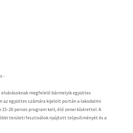
m -
z elvárásoknak megfelelő bármelyik együttes
 az együttes számára kijelölt portán a lakodalmi
15-20 perces program kell, élő zenei kísérettel. A
bbi területi fesztiválok nyújtott teljesítményét és a