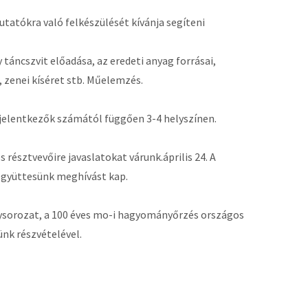
atókra való felkészülését kívánja segíteni
áncszvit előadása, az eredeti anyag forrásai,
, zenei kíséret stb. Műelemzés.
a jelentkezők számától függően 3-4 helyszínen.
résztvevőire javaslatokat várunk.április 24. A
együttesünk meghívást kap.
sorozat, a 100 éves mo-i hagyományőrzés országos
nk részvételével.