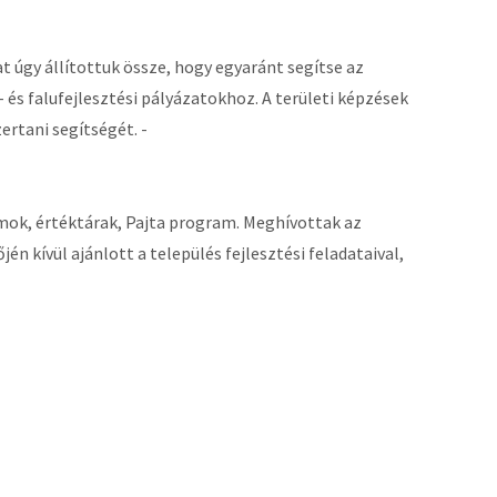
 úgy állítottuk össze, hogy egyaránt segítse az
 és falufejlesztési pályázatokhoz. A területi képzések
tani segítségét. -
mok, értéktárak, Pajta program. Meghívottak az
én kívül ajánlott a település fejlesztési feladataival,