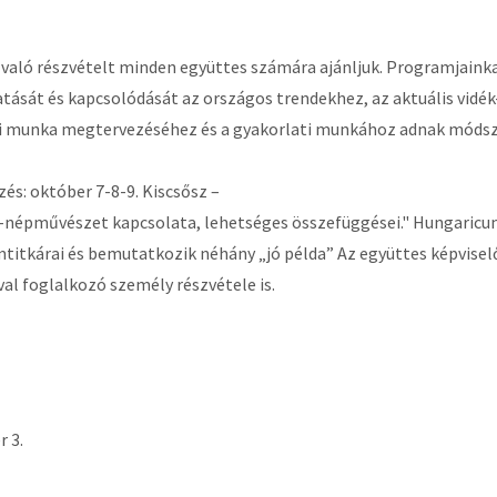
aló részvételt minden együttes számára ajánljuk. Programjainkat
tását és kapcsolódását az országos trendekhez, az aktuális vidék-
 munka megtervezéséhez és a gyakorlati munkához adnak módszer
s: október 7-8-9. Kiscsősz –
s-népművészet kapcsolata, lehetséges összefüggései." Hungaricu
mtitkárai és bemutatkozik néhány „jó példa” Az együttes képviselőj
val foglalkozó személy részvétele is.
 3.