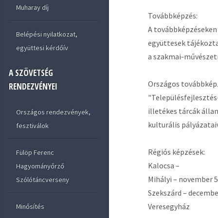
Muharay díj
Továbbképzés:
A továbbképzéseken v
Belépési nyilatkozat,
együttesek tájékozta
együttesi kérdőív
a szakmai-művészeti
A SZÖVETSÉG
Országos továbbképzé
RENDEZVÉNYEI
"Településfejleszté
illetékes tárcák álla
Országos rendezvények,
kulturális pályázatai
fesztiválok
Régiós képzések:
Fülöp Ferenc
Kalocsa –
Hagyományőrző
Mihályi – november 5
Szólótáncverseny
Szekszárd – december
Veresegyház
Minősítés