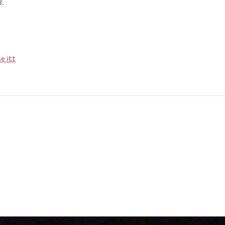
8.
e itt