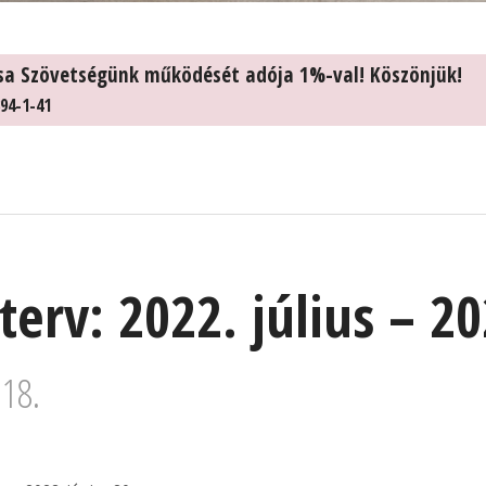
sa Szövetségünk működését adója 1%-val! Köszönjük!
94-1-41
erv: 2022. július – 20
 18.