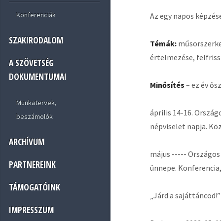
Konferenciák
Az egy napos képzése
SZAKIRODALOM
Témák:
műsorszerkes
értelmezése, felfris
A SZÖVETSÉG
DOKUMENTUMAI
Minősítés
– ez év ős
Munkatervek,
április 14-16. Orszá
beszámolók
népviselet napja. K
ARCHÍVUM
május ----- Országo
PARTNEREINK
ünnepe. Konferencia,
TÁMOGATÓINK
„Járd a sajáttáncod!
IMPRESSZUM