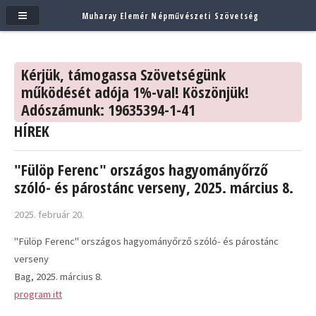
Muharay Elemér Népművészeti Szövetség
Kérjük, támogassa Szövetségünk
működését adója 1%-val! Köszönjük!
Adószámunk: 19635394-1-41
HÍREK
"Fülöp Ferenc" országos hagyományőrző
szóló- és párostánc verseny, 2025. március 8.
2025. február 20.
"Fülöp Ferenc" országos hagyományőrző szóló- és párostánc
verseny
Bag, 2025. március 8.
program itt