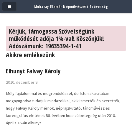
Muharay Elemér Népművészeti Szövetség
Kérjük, támogassa Szövetségünk
működését adója 1%-val! Köszönjük!
Adószámunk: 19635394-1-41
Akikre emlékezünk
Elhunyt Falvay Károly
2010. december 9.
Mély fájdalommal és megrendüléssel, de Isten akaratában
megnyugodva tudatjuk mindazokkal, akik ismerték és szerették,
hogy Falvay Károly mérnök, néprajzkutató, táncművész és
koreográfus életének 86. évében hosszú betegség után 2010.
április 16-án elhunyt.