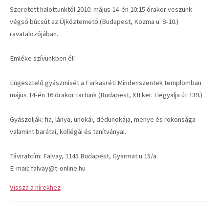
Szeretett halottunktól 2010. május 14-én 10:15 órakor veszünk
végső búcsút az Újköztemető (Budapest, Kozma u. 8-10.)
ravatalozójában.
Emléke szívünkben él!
Engesztelő gyászmisét a Farkasréti Mindenszentek templomban
május 14-én 16 órakor tartunk (Budapest, XII.ker. Hegyalja út 139.)
Gyászolják: fia, lánya, unokái, dédunokája, menye és rokonsága
valamint barátai, kollégái és tanítványai.
Táviratcím: Falvay, 1145 Budapest, Gyarmat u.15/a.
E-mail: falvay@t-online.hu
Vissza a hírekhez