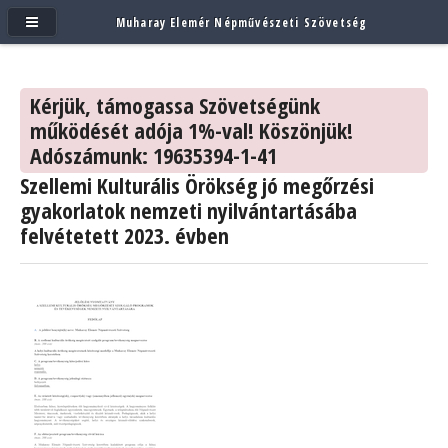
Muharay Elemér Népművészeti Szövetség
Kérjük, támogassa Szövetségünk
működését adója 1%-val! Köszönjük!
Adószámunk: 19635394-1-41
Szellemi Kulturális Örökség jó megőrzési
gyakorlatok nemzeti nyilvántartásába
felvétetett 2023. évben