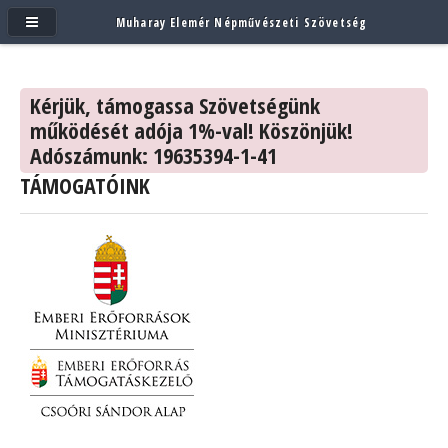
Muharay Elemér Népművészeti Szövetség
Kérjük, támogassa Szövetségünk
működését adója 1%-val! Köszönjük!
Adószámunk: 19635394-1-41
TÁMOGATÓINK