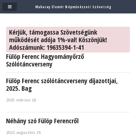
Muharay Elemér Népművészeti Szövetség
Kérjük, támogassa Szövetségünk
működését adója 1%-val! Köszönjük!
Adószámunk: 19635394-1-41
Fülöp Ferenc Hagyományőrző
Szólótáncverseny
Fülöp Ferenc szólótáncverseny díjazottjai,
2025. Bag
2025. március 18.
Néhány szó Fülöp Ferencről
2022. augusztus 19.