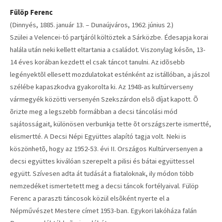
Fülöp Ferenc
(Dinnyés, 1885. január 13. – Dunaújváros, 1962. június 2.)
Szülei a Velencei-tó partjáról költöztek a Sárközbe. Édesapja korai
halála után neki kellett eltartania a családot. Viszonylag késõn, 13-
14 éves korában kezdett el csak táncot tanulni. Az idõsebb
legényektõl ellesett mozdulatokat esténként az istállóban, a jászol
szélébe kapaszkodva gyakorolta ki. Az 1948-as kultúrverseny
vármegyék közötti versenyén Szekszárdon elsõ díjat kapott. Õ
õrizte meg a legszebb formábban a decsi táncolási mód
sajátosságait, különösen verbunkja tette õt országszerte ismertté,
elismertté. A Decsi Népi Együttes alapító tagja volt. Neki is
köszönhetõ, hogy az 1952-53. évi II. Országos Kultúrversenyen a
decsi együttes kiválóan szerepelt a pilisi és bátai együttessel
együtt. Szívesen adta át tudását a fiataloknak, ily módon több
nemzedéket ismertetett meg a decsi táncok fortélyaival. Fülöp
Ferenc a paraszti táncosok közül elsõként nyerte el a
Népművészet Mestere címet 1953-ban. Egykori lakóháza falán