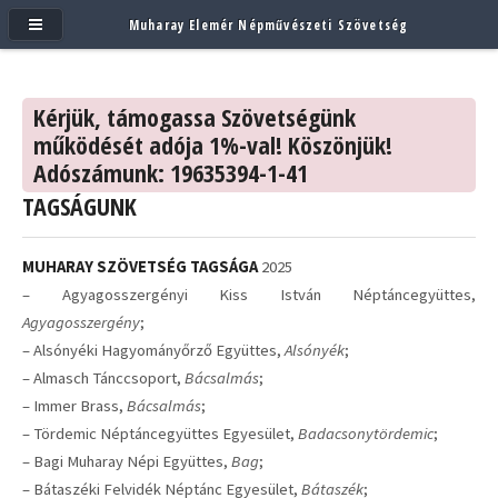
Muharay Elemér Népművészeti Szövetség
Kérjük, támogassa Szövetségünk
működését adója 1%-val! Köszönjük!
Adószámunk: 19635394-1-41
TAGSÁGUNK
MUHARAY SZÖVETSÉG TAGSÁGA
2025
– Agyagosszergényi Kiss István Néptáncegyüttes,
Agyagosszergény
;
– Alsónyéki Hagyományőrző Együttes,
Alsónyék
;
– Almasch Tánccsoport,
Bácsalmás
;
– Immer Brass,
Bácsalmás
;
– Tördemic Néptáncegyüttes Egyesület,
Badacsonytördemic
;
– Bagi Muharay Népi Együttes,
Bag
;
– Bátaszéki Felvidék Néptánc Egyesület,
Bátaszék
;