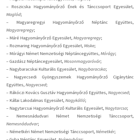
– Roszicska Hagyományőrző Ének és Tánccsoport Egyesület,
Maglód
;
– Magyaregregyi Hagyományőrző Néptánc Együttes,
Magyaregregy
;
– Máré Hagyományőrző Egyesület,
Magyaregregy
;
– Rozmaring Hagyományőrző Egyesület,
Miske
;
– Mórágyi Német Nemzetiségi Néptáncegyüttes,
Mórágy
;
– Gazdász Néptáncegyesület,
Mosonmagyaróvár
;
– Nagybaracskai Kulturális Egyesület,
Nagybaracska
;
– Nagyecsedi Gyöngyszemek Hagyományőrző Cigánytánc
Együttes,
Nagyecsed
;
– Rákóczi Kovács Gusztáv Hagyományőrző Együttes,
Nagyecsed
;
– Kállai Lakodalmas Egyesület,
Nagykálló
;
– Nagytarcsai Hagyományőrző Kulturális Egyesület,
Nagytarcsa
;
– Nemesnádudvari Német Nemzetiségi Tánccsoport,
Nemesnádudvar
;
– Németkéri Német Nemzetiségi Tánccsoport,
Németkér
;
– Guba Néptánc Egyesület,
Nyíregyháza
;