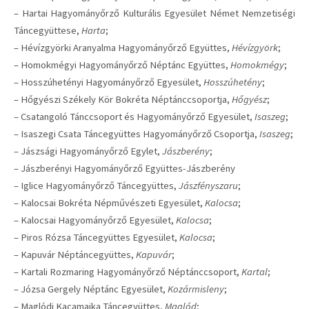
– Hartai Hagyományőrző Kulturális Egyesület Német Nemzetiségi
Táncegyüttese,
Harta
;
– Hévízgyörki Aranyalma Hagyományőrző Együttes,
Hévízgyörk
;
– Homokmégyi Hagyományőrző Néptánc Együttes,
Homokmégy
;
– Hosszúhetényi Hagyományőrző Egyesület,
Hosszúhetény
;
– Hőgyészi Székely Kör Bokréta Néptánccsoportja,
Hőgyész
;
– Csatangoló Tánccsoport és Hagyományőrző Egyesület,
Isaszeg
;
– Isaszegi Csata Táncegyüttes Hagyományőrző Csoportja,
Isaszeg
;
– Jászsági Hagyományőrző Egylet,
Jászberény
;
– Jászberényi Hagyományőrző Együttes-Jászberény
– Iglice Hagyományőrző Táncegyüttes,
Jászfényszaru
;
– Kalocsai Bokréta Népművészeti Egyesület,
Kalocsa
;
– Kalocsai Hagyományőrző Egyesület,
Kalocsa
;
– Piros Rózsa Táncegyüttes Egyesület,
Kalocsa
;
– Kapuvár Néptáncegyüttes,
Kapuvár
;
– Kartali Rozmaring Hagyományőrző Néptánccsoport,
Kartal
;
– Józsa Gergely Néptánc Egyesület,
Kozármisleny
;
– Maglódi Kacamajka Táncegyüttes,
Maglód
;