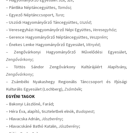
– Hagyományőrző Egyesület Szil,
Szil
;
– Pántlika Néptáncegyüttes,
Tamási
;
– Egyező Néptánccsoport,
Tura
;
– Uszódi Hagyományőrző Táncegyüttes,
Uszód
;
– Veresegyházi Hagyományőrző Népi Együttes,
Veresegyház
;
– Gerence Hagyományőrző Néptáncegyüttes,
Veszprém
;
– Énekes Lenke Hagyományőrző Egyesület,
Vitnyéd
;
– Zengővárkonyi Hagyományőrző Művelődési Egyesület,
Zengővárkony
;
– Töttös Sándor Zengővárkony Kultúrájáért Alapítvány,
Zengővárkony
;
– Zsámbéki Nyakashegy Regionális Tánccsoport és Ifjúsági
Kulturális Egyesület (Lochberg),
Zsámbék
;
EGYÉNI TAGOK
– Bakonyi Lászlóné, Farád;
– Héra Éva, alapító, tiszteletbeli elnök,
Budapest
;
– Hlavacska Adrián,
Jászberény
;
– Hlavacskáné Bathó Katalin,
Jászberény
;