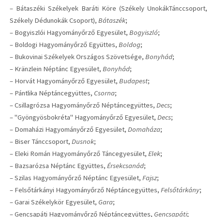
– Bátaszéki Székelyek Baráti Köre (Székely UnokákTánccsoport,
Székely Dédunokák Csoport),
Bátaszék
;
– Bogyiszlói Hagyományőrző Egyesület,
Bogyiszló
;
– Boldogi Hagyományőrző Együttes,
Boldog
;
– Bukovinai Székelyek Országos Szövetsége,
Bonyhád
;
– Kränzlein Néptánc Egyesület,
Bonyhád
;
– Horvát Hagyományőrző Egyesület,
Budapest
;
– Pántlika Néptáncegyüttes,
Csorna
;
– Csillagrózsa Hagyományőrző Néptáncegyüttes,
Decs
;
– "Gyöngyösbokréta" Hagyományőrző Egyesület,
Decs
;
– Domaházi Hagyományőrző Egyesület,
Domaháza
;
– Biser Tánccsoport,
Dusnok
;
– Eleki Román Hagyományőrző Táncegyesület,
Elek
;
– Bazsarózsa Néptánc Együttes,
Érsekcsanád
;
– Szilas Hagyományőrző Néptánc Egyesület,
Fajsz
;
– Felsőtárkányi Hagyományőrző Néptáncegyüttes,
Felsőtárkány
;
– Garai Székelykör Egyesület,
Gara
;
– Gencsapáti Hagyományőrző Néptáncegyüttes,
Gencsapáti
;