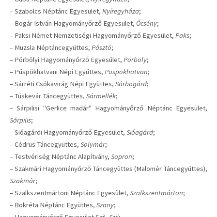
– Szabolcs Néptánc Egyesület,
Nyíregyháza
;
– Bogár István Hagyományőrző Egyesület,
Őcsény
;
– Paksi Német Nemzetiségi Hagyományőrző Egyesület,
Paks
;
– Muzsla Néptáncegyüttes,
Pásztó
;
– Pörbölyi Hagyományőrző Egyesület,
Pörböly
;
– Püspökhatvani Népi Együttes,
Püspökhatvan
;
– Sárréti Csókavirág Népi Együttes,
Sárbogárd
;
– Tüskevár Táncegyüttes,
Sármellék
;
– Sárpilisi "Gerlice madár" Hagyományőrző Néptánc Egyesület,
Sárpilis
;
– Sióagárdi Hagyományőrző Egyesület,
Sióagárd
;
– Cédrus Táncegyüttes,
Solymár
;
– Testvériség Néptánc Alapítvány,
Sopron
;
– Szakmári Hagyományőrző Táncegyüttes (Malomér Táncegyüttes),
Szakmár
;
– Szalkszentmártoni Néptánc Egyesület,
Szalkszentmárton
;
– Bokréta Néptánc Együttes,
Szany
;