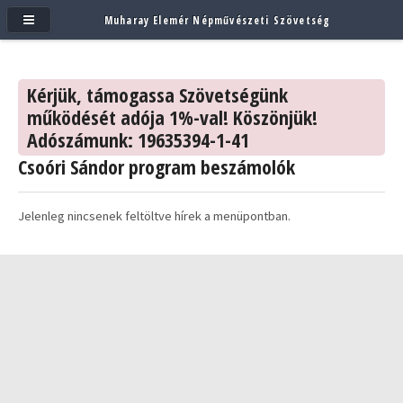
Muharay Elemér Népművészeti Szövetség
Kérjük, támogassa Szövetségünk
működését adója 1%-val! Köszönjük!
Adószámunk: 19635394-1-41
Csoóri Sándor program beszámolók
Jelenleg nincsenek feltöltve hírek a menüpontban.