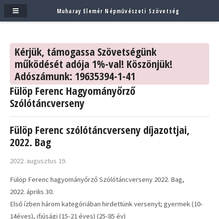
Muharay Elemér Népművészeti Szövetség
Kérjük, támogassa Szövetségünk
működését adója 1%-val! Köszönjük!
Adószámunk: 19635394-1-41
Fülöp Ferenc Hagyományőrző
Szólótáncverseny
Fülöp Ferenc szólótáncverseny díjazottjai,
2022. Bag
2022. augusztus 19.
Fülöp Ferenc hagyományőrző Szólótáncverseny 2022. Bag,
2022. április 30.
Első ízben három kategóriában hirdettünk versenyt; gyermek (10-
14éves), ifjúsági (15-21 éves) (25-85 év)