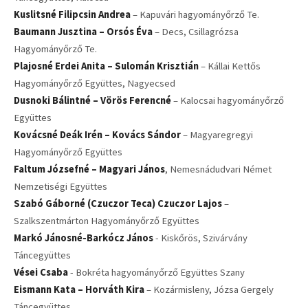
Kuslitsné Filipcsin Andrea
– Kapuvári hagyományőrző Te.
Baumann Jusztina – Orsós Éva
– Decs, Csillagrózsa
Hagyományőrző Te.
Plajosné Erdei Anita – Sulomán Krisztián
– Kállai Kettős
Hagyományőrző Együttes, Nagyecsed
Dusnoki Bálintné – Vörös Ferencné
– Kalocsai hagyományőrző
Együttes
Kovácsné Deák Irén – Kovács Sándor
– Magyaregregyi
Hagyományőrző Együttes
Faltum Józsefné – Magyari János
, Nemesnádudvari Német
Nemzetiségi Együttes
Szabó Gáborné (Czuczor Teca) Czuczor Lajos
–
Szalkszentmárton Hagyományőrző Együttes
Markó Jánosné-Barkócz János
- Kiskőrös, Szivárvány
Táncegyüttes
Vései Csaba
- Bokréta hagyományőrző Együttes Szany
Eismann Kata – Horváth Kira
– Kozármisleny, Józsa Gergely
Táncegyüttes