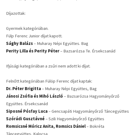
Díjazottak:
Gyermek kategóriában.
Fülp Ferenc Junior díjat kapott.
Sághy Balázs
– Muharay Népi Együttes. Bag
Perity Lilla és Perity Péter
– Bazsarózsa Te. Érsekcsanád
Ifjúsági kategóriában a zsűri nem adott ki díjat.
Felnőtt kategóriában Fülöp Ferenc díjat kaptak:
Dr. Péter Brigitta
– Muharay Népi Együttes, Bag
Jánosi Zsófia és Mihó László
– Bazsarózsa Hagyományőrző
Együttes. Érsekcsanád
Siposné Pósfay Luca
– Gencsapáti Hagyományőrző Táncegyüttes
Szórádi Gusztávné
– Szili Hagyományőrző Együttes
Romsicsné Móricz Anita, Romsics Dániel
– Bokréta
Táncegyüttes, Kalocsa