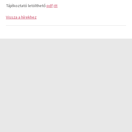
Tájékoztató letölthető
pdf
itt
Vissza a hírekhez