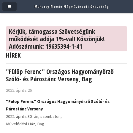
Muharay Elemér Népművészeti Szövetség
Kérjük, támogassa Szövetségünk
működését adója 1%-val! Köszönjük!
Adószámunk: 19635394-1-41
HÍREK
"Fülöp Ferenc" Országos Hagyományőrző
Szóló- és Párostánc Verseny, Bag
2022. április 26.
"Fülöp Ferenc" Országos Hagyományőrző Szóló- és
Párostánc Verseny
2022. április 30.-án, szombaton,
Művelődési Ház, Bag